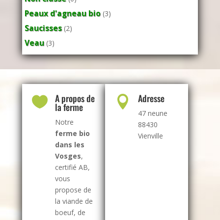
Peaux d'agneau bio
(3)
Saucisses
(2)
Veau
(3)
A propos de
Adresse


la ferme
47 neune
Notre
88430
ferme bio
Vienville
dans les
Vosges
,
certifié AB,
vous
propose de
la viande de
boeuf, de