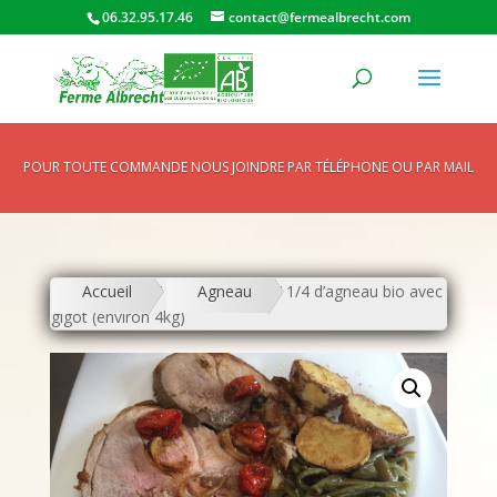
06.32.95.17.46
contact@fermealbrecht.com
POUR TOUTE COMMANDE NOUS JOINDRE PAR TÉLÉPHONE OU PAR MAIL
Accueil
/
Agneau
/ 1/4 d’agneau bio avec
gigot (environ 4kg)