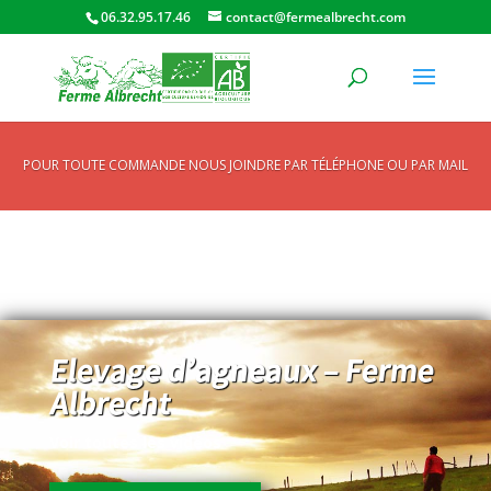
06.32.95.17.46
contact@fermealbrecht.com
POUR TOUTE COMMANDE NOUS JOINDRE PAR TÉLÉPHONE OU PAR MAIL
Elevage d’agneaux – Ferme
Albrecht
Voir toutes les vidéos