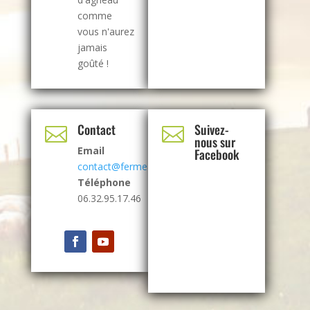
comme
vous n'aurez
jamais
goûté !
Contact
Suivez-


nous sur
Email
Facebook
contact@fermealbrecht.com
Téléphone
06.32.95.17.46