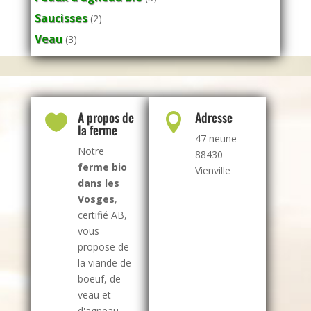
Saucisses
(2)
Veau
(3)
A propos de
Adresse


la ferme
47 neune
Notre
88430
ferme bio
Vienville
dans les
Vosges
,
certifié AB,
vous
propose de
la viande de
boeuf, de
veau et
d'agneau