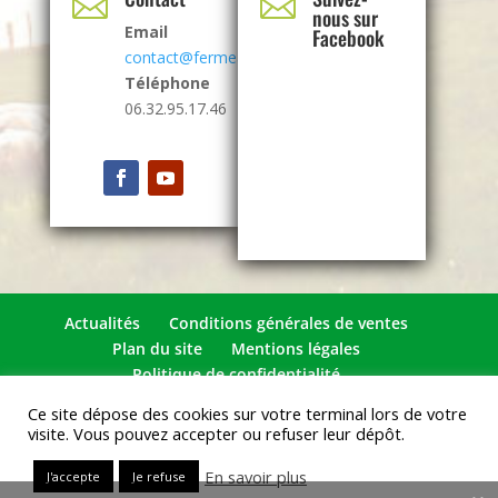


nous sur
Email
Facebook
contact@fermealbrecht.com
Téléphone
06.32.95.17.46
Actualités
Conditions générales de ventes
Plan du site
Mentions légales
Politique de confidentialité
Ce site dépose des cookies sur votre terminal lors de votre
visite. Vous pouvez accepter ou refuser leur dépôt.
© Inova-web.fr pour Ferme Albrecht - tous droits
En savoir plus
J'accepte
Je refuse
réservés - Inov@-web