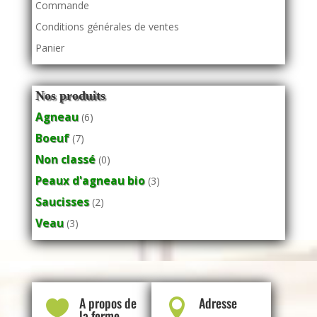
Commande
Conditions générales de ventes
Panier
Nos produits
Agneau
(6)
Boeuf
(7)
Non classé
(0)
Peaux d'agneau bio
(3)
Saucisses
(2)
Veau
(3)
A propos de
Adresse


la ferme